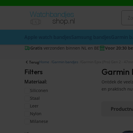
Apple watch bandjes
Samsung bandjes
Garmin b
Gratis
verzonden binnen NL en BE
Voor 20:30 be
Home
Garmin bandjes
Garmin Epix (Pro) Gen 2 - 47m
Terug
Garmin 
Filters
Materiaal:
Ontdek de veelz
en praktisch nu
Siliconen
Staal
Leer
Nylon
Milanese