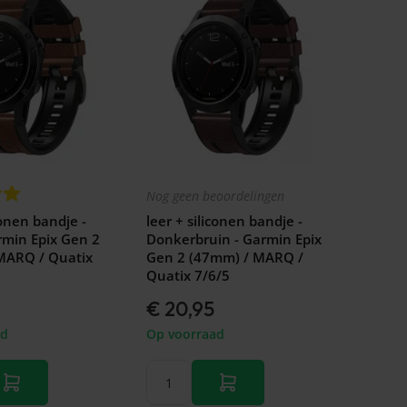
Nog geen beoordelingen
conen bandje -
leer + siliconen bandje -
rmin Epix Gen 2
Donkerbruin - Garmin Epix
MARQ / Quatix
Gen 2 (47mm) / MARQ /
Quatix 7/6/5
€ 20,95
ad
Op voorraad