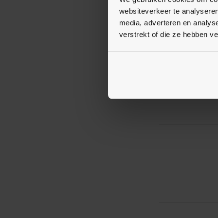
Milanese bandj
websiteverkeer te analyseren
Garmin Epix G
MARQ / Quatix
media, adverteren en analys
verstrekt of die ze hebben v
€ 17,95
Op voorraad