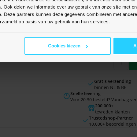
e - Zwart -
Milanese bandje -Zilver -
Nylon ban
. Ook delen we informatie over uw gebruik van onze site met on
en 2 (47mm) /
Garmin Epix Gen 2 (47mm) /
parachute 
 7/6/5
MARQ / Quatix 7/6/5
Donkerbla
e. Deze partners kunnen deze gegevens combineren met andere i
Gen 2 (47
erzameld op basis van uw gebruik van hun services.
€ 17,95
Quatix 7/6
Op voorraad
€ 16,95
Cookies kiezen
A
Niet op vo
Gratis verzending
binnen NL & BE
Snelle levering
Voor 20:30 besteld? Vandaag ve
200.000+
tevreden klanten
Trustedshop-Partner
10.000+ beoordelingen