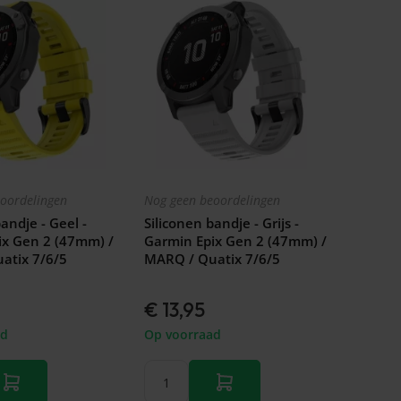
oordelingen
Nog geen beoordelingen
andje - Geel -
Siliconen bandje - Grijs -
ix Gen 2 (47mm) /
Garmin Epix Gen 2 (47mm) /
atix 7/6/5
MARQ / Quatix 7/6/5
€ 13,95
ad
Op voorraad