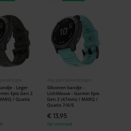
oordelingen
Nog geen beoordelingen
bandje - Leger
Siliconen bandje -
rmin Epix Gen 2
Lichtblauw - Garmin Epix
MARQ / Quatix
Gen 2 (47mm) / MARQ /
Quatix 7/6/5
€ 13,95
ad
Op voorraad