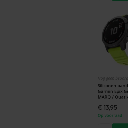
Nog geen beoord
Siliconen band
Garmin Epix G
MARQ / Quatix
€ 13,95
Op voorraad