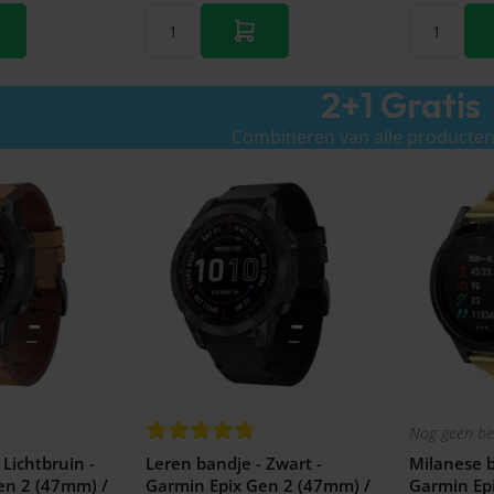
2+1 Gratis
Combineren van alle producten
Nog geen be
 Lichtbruin -
Leren bandje - Zwart -
Milanese b
en 2 (47mm) /
Garmin Epix Gen 2 (47mm) /
Garmin Ep