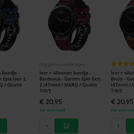
Nog geen beoordelingen
n bandje -
leer + siliconen bandje -
leer + sili
n Epix Gen 2
Bordeaux - Garmin Epix Gen
Bruin - Ga
 / Quatix
2 (47mm) / MARQ / Quatix
(47mm) / 
7/6/5
7/6/5
€ 20,95
€ 20,95
Op voorraad
Op voorra