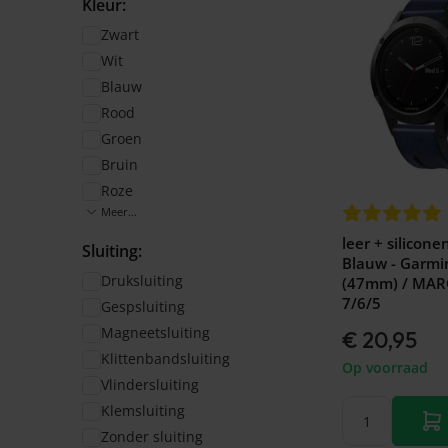
Kleur:
Zwart
Wit
Blauw
Rood
Groen
Bruin
Roze
Meer...
leer + silicone
Sluiting:
Blauw - Garmi
Druksluiting
(47mm) / MARQ
7/6/5
Gespsluiting
Magneetsluiting
€ 20,95
Klittenbandsluiting
Op voorraad
Vlindersluiting
Klemsluiting
Zonder sluiting