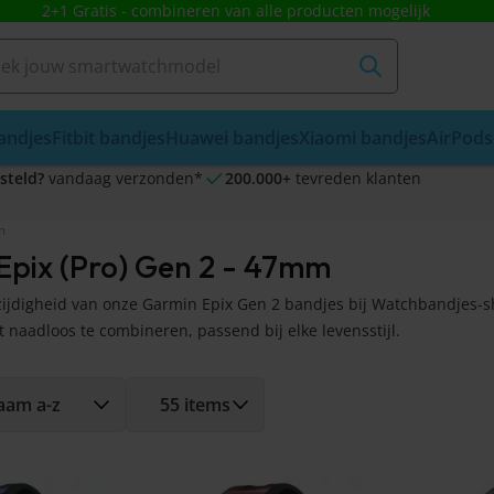
2+1 Gratis - combineren van alle producten mogelijk
andjes
Fitbit bandjes
Huawei bandjes
Xiaomi bandjes
AirPods
steld?
vandaag verzonden*
200.000+
tevreden klanten
m
Epix (Pro) Gen 2 - 47mm
ijdigheid van onze Garmin Epix Gen 2 bandjes bij Watchbandjes-sho
t naadloos te combineren, passend bij elke levensstijl.