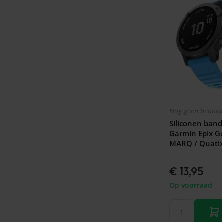
Nog geen beoord
Siliconen band
Garmin Epix G
MARQ / Quatix
€ 13,95
Op voorraad