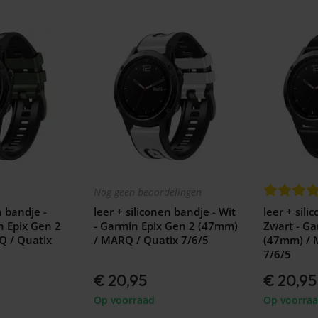
Nog geen beoordelingen
n bandje -
leer + siliconen bandje - Wit
leer + sili
n Epix Gen 2
- Garmin Epix Gen 2 (47mm)
Zwart - Ga
 / Quatix
/ MARQ / Quatix 7/6/5
(47mm) / 
7/6/5
€ 20,95
€ 20,95
Op voorraad
Op voorra