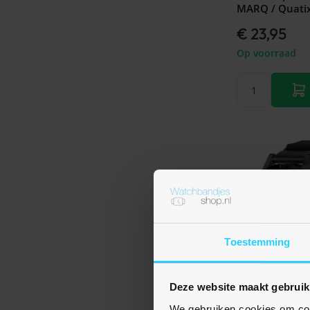
MARQ / Quatix
€ 23,95
Op voorraad
Toestemming
Deze website maakt gebruik
Nog geen beoord
We gebruiken cookies om cont