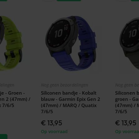
elingen
Nog geen beoordelingen
Nog geen be
je - Groen -
Siliconen bandje - Kobalt
Siliconen 
en 2 (47mm) /
blauw - Garmin Epix Gen 2
groen - Ga
 7/6/5
(47mm) / MARQ / Quatix
(47mm) / 
7/6/5
7/6/5
€ 13,95
€ 13,95
Op voorraad
Op voorra