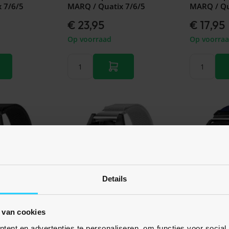
 7/6/5
MARQ / Quatix 7/6/5
MARQ / Qu
€ 23,95
€ 17,95
Op voorraad
Op voorra
Details
 van cookies
elingen
Nog geen be
ent en advertenties te personaliseren, om functies voor social