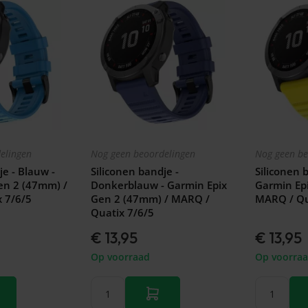
elingen
Nog geen beoordelingen
Nog geen be
je - Blauw -
Siliconen bandje -
Siliconen b
en 2 (47mm) /
Donkerblauw - Garmin Epix
Garmin Ep
 7/6/5
Gen 2 (47mm) / MARQ /
MARQ / Qu
Quatix 7/6/5
€ 13,95
€ 13,95
Op voorraad
Op voorra