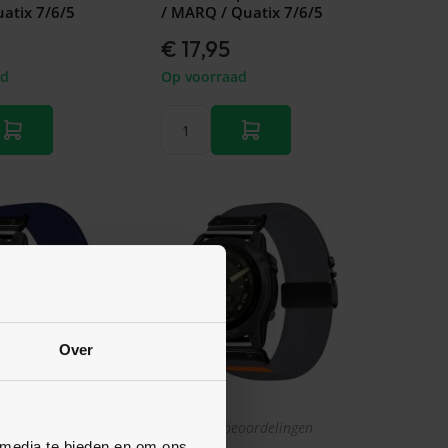
atix 7/6/5
/ MARQ / Quatix 7/6/5
€ 17,95
ad
Op voorraad
Over
oordelingen
Nog geen beoordelingen
 media te bieden en om ons