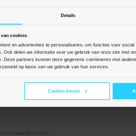
5
0
Details
0
0
0
 van cookies
ent en advertenties te personaliseren, om functies voor social
. Ook delen we informatie over uw gebruik van onze site met on
e. Deze partners kunnen deze gegevens combineren met andere i
erzameld op basis van uw gebruik van hun services.
Cookies kiezen
A
schikt voor Apple Watch 44mm /