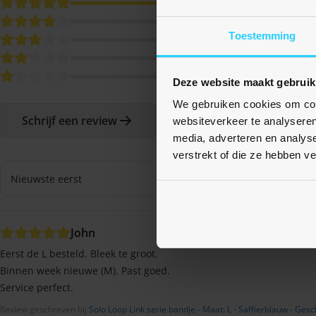
Toestemming
Deze website maakt gebruik
We gebruiken cookies om cont
Schrijf een review
websiteverkeer te analyseren
media, adverteren en analys
verstrekt of die ze hebben v
John
Eerst de L besteld. Bleek te groot.
Binnen week nieuwe (M). Past goed.
Service perfect.
Review geschreven bij
Solo Loop Link serie bandje - Maat: L - Saffierblauw - Ge