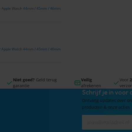
 voor Apple Watch 44mm / 45mm / 46mm
 voor Apple Watch 44mm / 45mm / 46mm
Niet goed?
Geld terug
Veilig
Voor
2
garantie
afrekenen
verzo
Schrijf je in voor
Ontvang updates over on
producten & onze acties