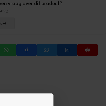
een vraag over dit product?
 vraag
t