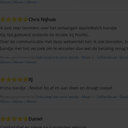
45mm / 46mm / 49mm
Chris Nijhuis
Ik ben zeer tevreden over het ontvangen AppleWatch bandje.
Op tijd geleverd ondanks de drukte bij PostNL.
Over de communicatie met deze webwinkel ben ik ook tevreden. Ee
bandje met het verzoek om te wisselen dan wel de betaling terug 
Review geschreven bij
Solo Loop Link serie bandje - Maat: L - Saffierblauw - Ge
45mm / 46mm / 49mm
RJ
Prima bandje , flexibel bij af en aan doen en draagt soepel
Review geschreven bij
Solo Loop Link serie bandje - Maat: L - Saffierblauw - Ge
45mm / 46mm / 49mm
Daniel
Comfortabel en stevig na 6 maanden gebruik.