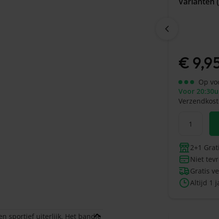
Varianten 
€
9,9
Op vo
Voor 20:30u
Verzendkost
2+1 Grat
Niet tev
Gratis v
Altijd 1 
 sportief uiterlijk. Het bandje