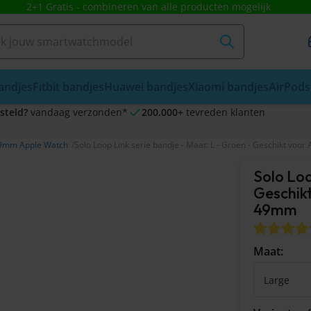
2+1 Gratis - combineren van alle producten mogelijk
andjes
Fitbit bandjes
Huawei bandjes
Xiaomi bandjes
AirPods
steld?
vandaag verzonden*
200.000+
tevreden klanten
9mm Apple Watch
Solo Loop Link serie bandje - Maat: L - Groen - Geschikt 
Solo Loo
Geschik
49mm
Maat: