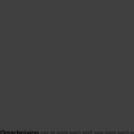
Omschrijving
Dit Solo Loop series voor de Apple watch geeft jouw Apple watch een