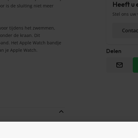
Heeft u 
or is de sluiting niet meer
Stel ons uw
 voor tijdens het zwemmen,
Contac
onder de kraan. Dit
band. Het Apple Watch bandje
an je Apple Watch.
Delen