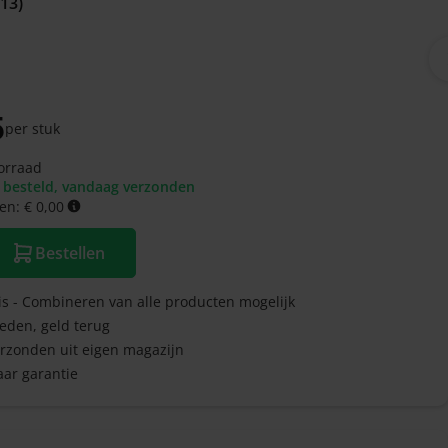
(13)
5
per stuk
orraad
 besteld, vandaag verzonden
en: € 0,00
Bestellen
is - Combineren van alle producten mogelijk
reden, geld terug
erzonden uit eigen magazijn
jaar garantie