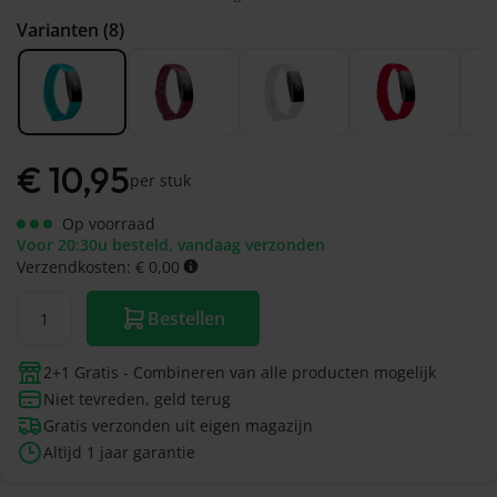
&
Forerunner
Watch
46mm
Varianten (8)
745
GT 2 -
Galaxy
Garmin
42mm
Watch
Forerunner
- FE -
935
40mm
Garmin
Galaxy
Forerunner
Watch
€
10,95
945 (LTE)
per stuk
3 -
Garmin
45mm
Forerunner
Op voorraad
Galaxy
955 (Solar)
Voor 20:30u besteld, vandaag verzonden
Watch
Garmin
Verzendkosten: € 0,00
3 -
Forerunner
41mm
965
Bestellen
Galaxy
Garmin
Fit 2
Forerunner
Galaxy
2+1 Gratis - Combineren van alle producten mogelijk
970
Fit
Niet tevreden, geld terug
Galaxy
Gratis verzonden uit eigen magazijn
Watch
Altijd 1 jaar garantie
Active
2