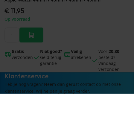
€ 11,95
Op voorraad
Gratis
Niet goed?
Veilig
Voor
20:30
verzonden
Geld terug
afrekenen
besteld?
garantie
Vandaag
verzonden
Klantenservice
Heb je nog vragen? Neem dan gerust contact op met onze
klantenservice. Wij helpen je graag verder.
Bestellen
Schrijf je in voor de nieuwsbrief
Ontvang updates over onze producten en ontvang e-mails
met nieuwste producten & onze acties.